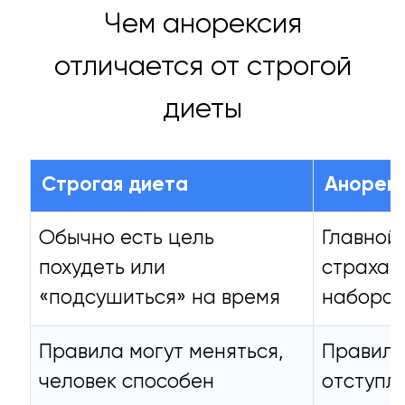
Чем анорексия
отличается от строгой
диеты
Строгая диета
Анорекс
Обычно есть цель
Главной
похудеть или
страха 
«подсушиться» на время
набора 
Правила могут меняться,
Правила 
человек способен
отступл