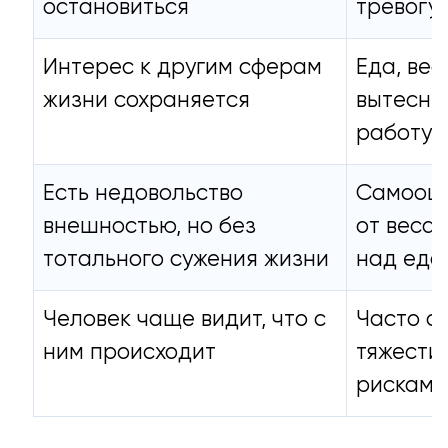
остановиться
тревогу
Интерес к другим сферам
Еда, вес
жизни сохраняется
вытеснят
работу 
Есть недовольство
Самооце
внешностью, но без
от веса,
тотального сужения жизни
над едо
Человек чаще видит, что с
Часто с
ним происходит
тяжести
рискам