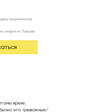
подбор медикаментов
на лікарня ім. Павлова
саться
птомы яркие:
Обычно это
тревожные/