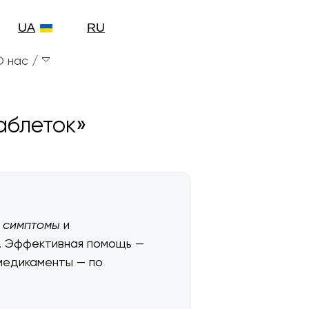
UA
RU
О нас
таблеток»
 симптомы
и
. Эффективная помощь —
 медикаменты — по