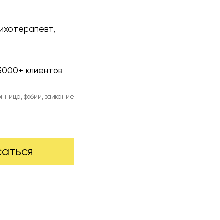
сихотерапевт,
 3000+ клиентов
сонница, фобии, заикание
саться