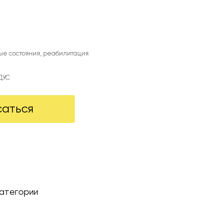
ые состояния, реабилитация
ДУС
саться
категории