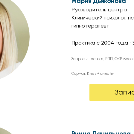
Мария Дьяконова
Руководитель центра
Клинический психолог, п
гипнотерапевт
Практика с 2004 года ·
Запросы: тревога, РПП, ОКР, бес
Формат: Киев + онлайн
Запи
Римма Данильцева