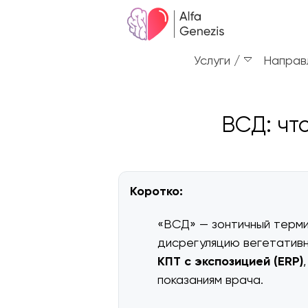
Услуги
Направ
ВСД: что
Коротко:
«ВСД» — зонтичный терм
дисрегуляцию вегетативн
КПТ с экспозицией (ERP)
показаниям врача.