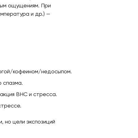
сным ощущениям. При
емпература и др.) —
вогой/кофеином/недосыпом.
о спазма.
еакция ВНС и стресса.
стрессе.
и, но цели экспозиций