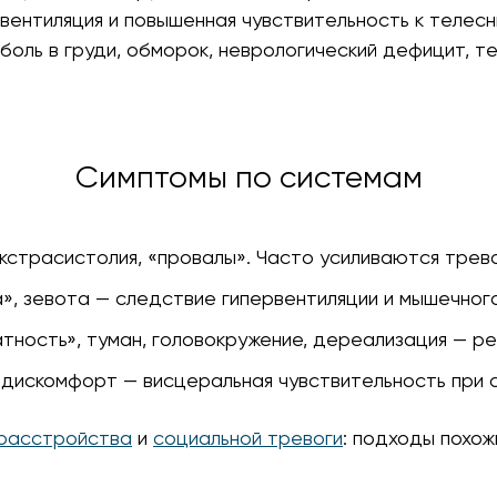
рвентиляция и повышенная чувствительность к теле
боль в груди, обморок, неврологический дефицит, т
Симптомы по системам
экстрасистолия, «провалы». Часто усиливаются тре
», зевота — следствие гипервентиляции и мышечног
тность», туман, головокружение, дереализация — р
 дискомфорт — висцеральная чувствительность при 
 расстройства
и
социальной тревоги
: подходы похож