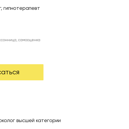
г, гипнотерапевт
ессонница, самооценка
саться
рколог высшей категории