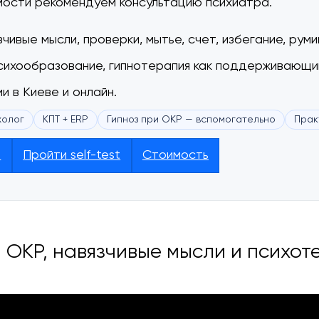
мости рекомендуем консультацию психиатра.
чивые мысли, проверки, мытье, счет, избегание, рум
психообразование, гипнотерапия как поддерживающи
и в Киеве и онлайн.
холог
КПТ + ERP
Гипноз при ОКР — вспомогательно
Прак
ю
Пройти self-test
Стоимость
: ОКР, навязчивые мысли и психот