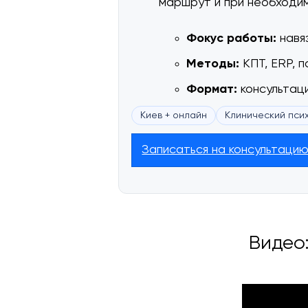
маршрут и при необходи
Фокус работы:
навяз
Методы:
КПТ, ERP, 
Формат:
консультаци
Киев + онлайн
Клинический пси
Записаться на консультаци
Видео