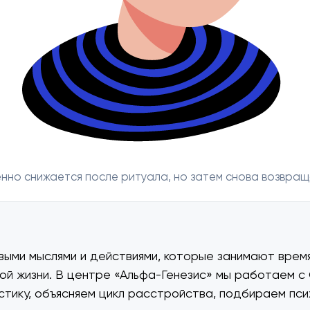
нно снижается после ритуала, но затем снова возвраща
выми мыслями и действиями, которые занимают время
й жизни. В центре «Альфа-Генезис» мы работаем с
стику, объясняем цикл расстройства, подбираем пс