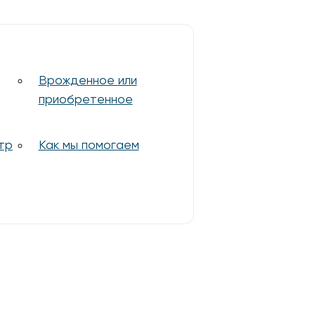
Врожденное или
приобретенное
тр
Как мы помогаем
и