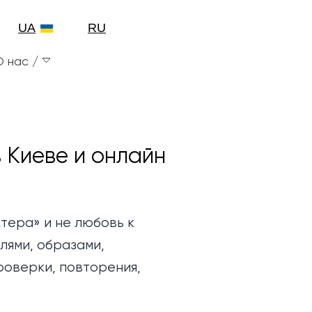
UA
RU
О нас
 Киеве и онлайн
тера» и не любовь к
лями, образами,
роверки, повторения,