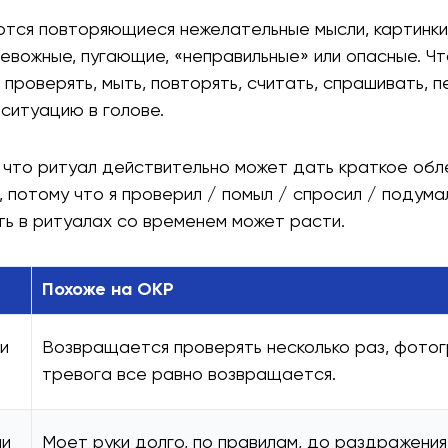
ются повторяющиеся нежелательные мысли, картинки,
евожные, пугающие, «неправильные» или опасные. Чт
 проверять, мыть, повторять, считать, спрашивать, п
ситуацию в голове.
, что ритуал действительно может дать краткое обле
 потому что я проверил / помыл / спросил / подумал
ть в ритуалах со временем может расти.
Похоже на ОКР
и
Возвращается проверять несколько раз, фотог
тревога все равно возвращается.
ли
Моет руки долго, по правилам, до раздражения