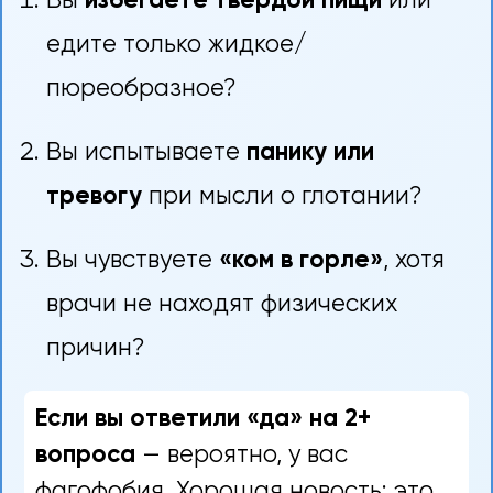
Вы
избегаете твёрдой пищи
или
едите только жидкое/
пюреобразное?
Вы испытываете
панику или
тревогу
при мысли о глотании?
Вы чувствуете
«ком в горле»
, хотя
врачи не находят физических
причин?
Если вы ответили «да» на 2+
вопроса
— вероятно, у вас
фагофобия. Хорошая новость: это