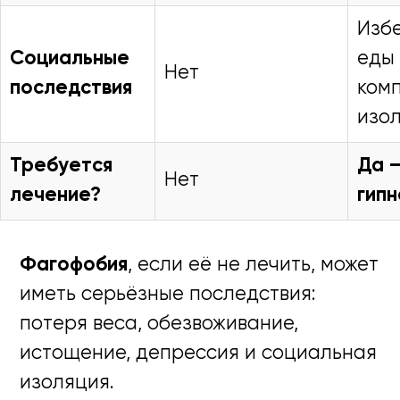
Изб
Социальные
еды 
Нет
последствия
ком
изо
Требуется
Да —
Нет
лечение?
гип
Фагофобия
, если её не лечить, может
иметь серьёзные последствия:
потеря веса, обезвоживание,
истощение, депрессия и социальная
изоляция.