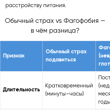
расстройству питания.
Обычный страх vs Фагофобия —
в чём разница?
Фаг
Обычный страх
Признак
(не
подавиться
глот
Пос
Кратковременный
(не
Длительность
(минуты–часы)
мес
годы