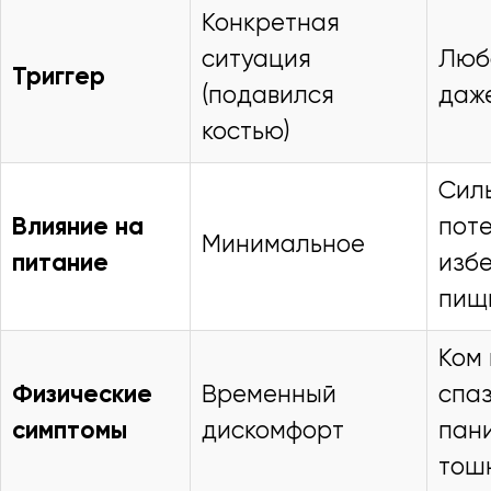
Конкретная
ситуация
Люб
Триггер
(подавился
даж
костью)
Сил
Влияние на
поте
Минимальное
питание
изб
пищ
Ком 
Физические
Временный
спаз
симптомы
дискомфорт
пани
тош