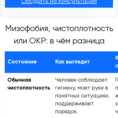
Обсудить на консультации
Мизофобия, чистоплотность
или ОКР: в чём разница
Состояние
Как выглядит
Обычная
Человек соблюдает
чистоплотность
гигиену, моет руки в
понятных ситуациях,
ж
поддерживает
порядок.