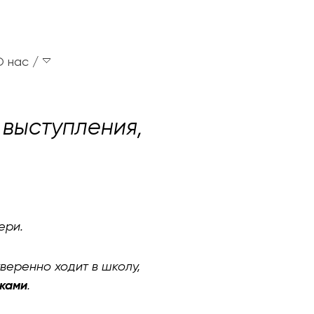
О нас
 выступления,
ери.
веренно ходит в школу,
иками
.