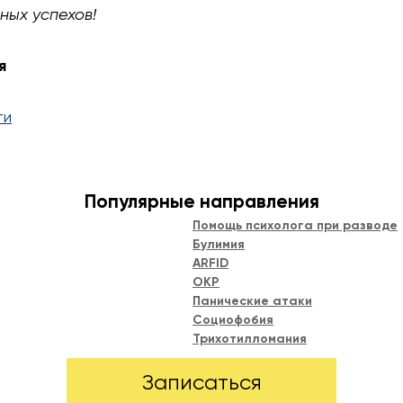
ых успехов!
я
ти
Популярные направления
Помощь психолога при разводе
Булимия
ARFID
ОКР
Панические атаки
Социофобия
Трихотилломания
Записаться