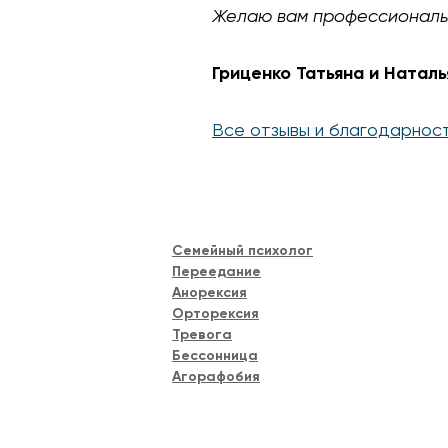
Желаю вам профессиональн
Гриценко Татьяна и Наталь
Все отзывы и благодарнос
Семейный психолог
Переедание
Анорексия
Орторексия
Тревога
Бессонница
Агорафобия